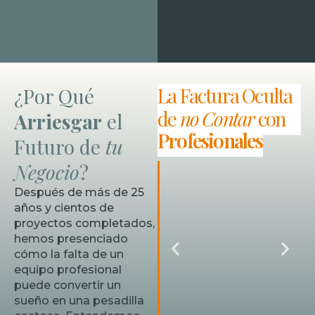
Exploración
y Concepto
La Factura Oculta
¿Por Qué
Analizamos tu
de
no Contar
con
Arriesgar
el
marca y mercado
Profesionales
Futuro de
tu
para crear un
concepto que
Negocio
?
conecte con tu
público ideal.
Después de más de 25
años y cientos de
proyectos completados,
hemos presenciado
cómo la falta de un
equipo profesional
puede convertir un
sueño en una pesadilla