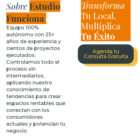
Transforma
Sobre
Estudio
Tu Local,
Funciona
Multiplica
Equipo 100%
Tu Éxito
autónomo con 25+
años de experiencia y
cientos de proyectos
Agenda tu
ejecutados.
Consulta Gratuita
Controlamos todo el
proceso sin
intermediarios,
aplicando nuestro
conocimiento de
tendencias para crear
espacios rentables que
conectan con los
consumidores
actuales y potencian tu
negocio.