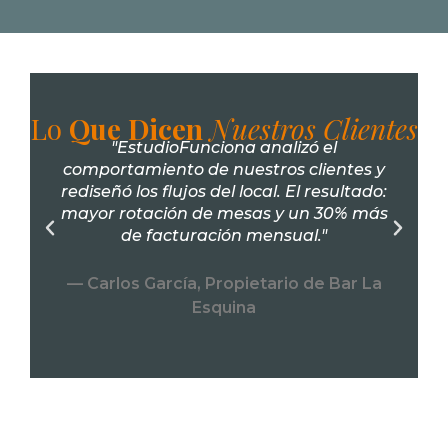
Lo
Que Dicen
Nuestros Clientes
"EstudioFunciona analizó el
comportamiento de nuestros clientes y
rediseñó los flujos del local. El resultado:
mayor rotación de mesas y un 30% más
de facturación mensual."
n
— Carlos García, Propietario de Bar La
Esquina