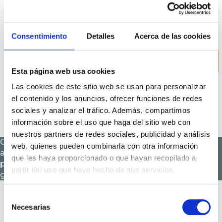
taberna tradicional en
Estudio
un espacio vibrante y
acogedor, donde la
combinación de
Consentimiento
Detalles
Acerca de las cookies
iluminación, materiales
Caso de éxito: La
y distribución ha
Gran Cava de
Madrid
conseguido fidelizar a
Esta página web usa cookies
su clientela y aumentar
Las cookies de este sitio web se usan para personalizar
el tiempo de
el contenido y los anuncios, ofrecer funciones de redes
permanencia en el local.
sociales y analizar el tráfico. Además, compartimos
información sobre el uso que haga del sitio web con
nuestros partners de redes sociales, publicidad y análisis
Creamos un diseño funcional que permite una
web, quienes pueden combinarla con otra información
atención fluida en horas pico, con una distribución
que les haya proporcionado o que hayan recopilado a
pensada para maximizar la rotación de clientes sin
partir del uso que haya hecho de sus servicios.
generar esperas incómodas
Selección
Caso de éxito: Bonanno del Metropolitano
Necesarias
de
consentimiento