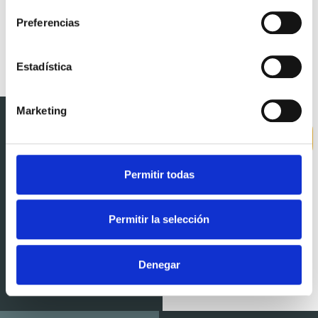
Preferencias
Estadística
Marketing
Diseñamos un
Caso de éxito:
Coffee Roasters
espacio que
transmite la esencia
de la marca y
Permitir todas
refuerza la
experiencia del café
de especialidad,
Permitir la selección
logrando un
ambiente acogedor
Denegar
que invita a quedarse
y a consumir más.