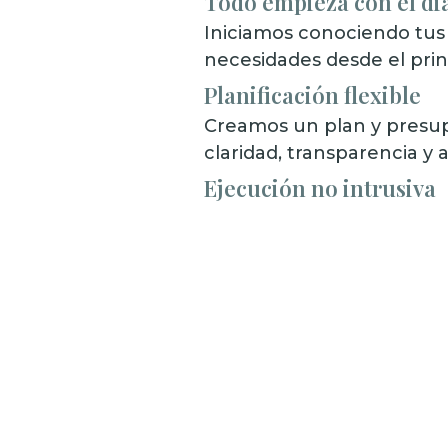
Todo empieza con el di
Iniciamos conociendo tus
necesidades desde el prin
Planificación flexible
Creamos un plan y presup
claridad, transparencia y 
Ejecución no intrusiva
Trabajamos con mínima in
horario para una transform
N
o
m