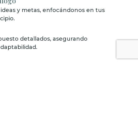
álogo
 ideas y metas, enfocándonos en tus
cipio.
uesto detallados, asegurando
adaptabilidad.
terrupción, adaptándonos a tu
ación fluida y eficaz.