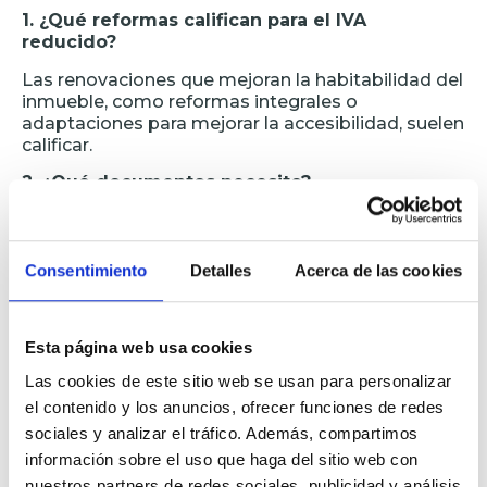
1. ¿Qué reformas califican para el IVA
reducido?
Las renovaciones que mejoran la habitabilidad del
inmueble, como reformas integrales o
adaptaciones para mejorar la accesibilidad, suelen
calificar.
2. ¿Qué documentos necesito?
Presupuesto detallado, contrato de obra y, si
aplica, un certificado de eficiencia energética.
Consentimiento
Detalles
Acerca de las cookies
3. ¿Cómo saber si mi reforma califica?
Consultar con una empresa de renovaciones o un
asesor fiscal te ayudará a verificar si tu proyecto
Esta página web usa cookies
cumple con los requisitos.
Las cookies de este sitio web se usan para personalizar
4. ¿Qué pasa si no cumplo los requisitos?
el contenido y los anuncios, ofrecer funciones de redes
Se aplicará el IVA estándar del 21%, y podrías
sociales y analizar el tráfico. Además, compartimos
enfrentar sanciones fiscales.
información sobre el uso que haga del sitio web con
nuestros partners de redes sociales, publicidad y análisis