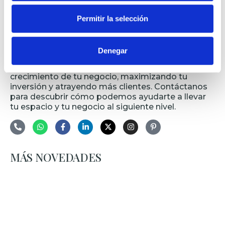
espacios que mejoren la calidad de sus vidas.
Permitir la selección
Danos una llamada al
91.413.95.41
.
Además, en
Estudio Funciona
, si deseas renovar
tu espacio comercial, te ofrecemos soluciones
Denegar
innovadoras que no solo transformarán tu
entorno, sino que también impulsarán el
crecimiento de tu negocio, maximizando tu
inversión y atrayendo más clientes. Contáctanos
para descubrir cómo podemos ayudarte a llevar
tu espacio y tu negocio al siguiente nivel.
MÁS NOVEDADES