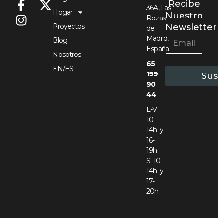
Recibe
e
36A, Las
Hogar
Nuestro
Rozas
Proyectos
Newsletter
de
E
E
Madrid,
m
Blog
m
a
España
Nosotros
a
i
65
i
l
EN/ES
l
199
Sus
*
90
44
L-V:
10-
14h. y
16-
19h.
S: 10-
14h. y
17-
20h