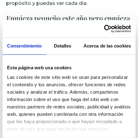
propósito y puedas ver cada día.
Empieza pequeño este año pero empieza
Transformar tu hogar no requiere tiempo, dinero o
«saber de decoración».
Consentimiento
Detalles
Acerca de las cookies
Un cambio pequeño, hecho con intención,
puede abrir una puerta grande.
Tu hogar puede recordarte cada día quién quieres
Esta página web usa cookies
ser este año.
Las cookies de este sitio web se usan para personalizar
el contenido y los anuncios, ofrecer funciones de redes
¿Necesitas ayuda?
sociales y analizar el tráfico. Además, compartimos
información sobre el uso que haga del sitio web con
En
Estudio Funciona
llevamos más de 25 años
nuestros partners de redes sociales, publicidad y análisis
acompañando a personas a transformar sus
web, quienes pueden combinarla con otra información
hogares con intención.
que les haya proporcionado o que hayan recopilado a
Entendemos que un cambio de espacio es,
partir del uso que haya hecho de sus servicios.
muchas veces, un cambio de etapa.